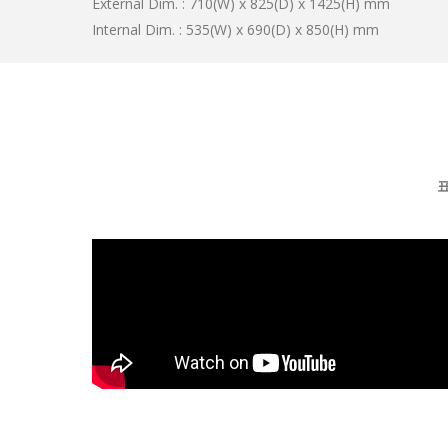
External Dim. : 710(W) x 825(D) x 1425(H) mm
Internal Dim. : 535(W) x 690(D) x 850(H) mm
표