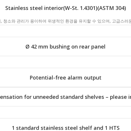
Stainless steel interior(W-St. 1.4301)(ASTM 304)
 청소와 관리가 용이하여 위생적인 환경을 유지할 수 있으며, 고급스러
Ø 42 mm bushing on rear panel
Potential-free alarm output
nsation for unneeded standard shelves – please i
1 standard stainless steel shelf and 1 HTS