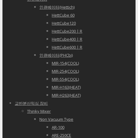
인큐베이터(Hettich)
HettCube 60
HettCube120
HettCube200 | R
HettCube400 | R
HettCube600 | R
인큐베이터(PHCbi)
MIR-154(COOL)
MIR-254(COOL)
MIR-554(COOL)
MIR-H163(HEAT)
MIR-H263(HEAT)
교반분산믹싱 장비
Thinky Mixer
Non Vacuum Type
AR-100
ARE-250CE