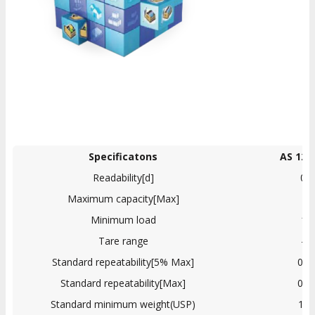
Specificatons
AS 120
Readability[d]
0.
Maximum capacity[Max]
12
Minimum load
10
Tare range
-1
Standard repeatability[5% Max]
0.0
Standard repeatability[Max]
0.0
Standard minimum weight(USP)
12