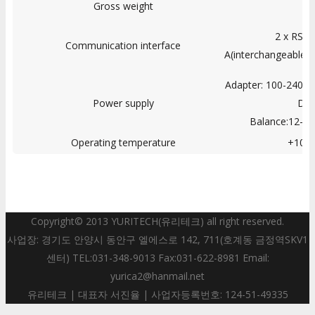
Gross weight
9.
2 x RS2
Communication interface
A(interchangeable),
Adapter: 100-240V 
Power supply
DC 
Balance:12-1
Operating temperature
+10 
Copyright© 2013 YURITECH(유리테크) all right reserved.
사업장: 경기도 안양시 동안구 엘에스로 142, 711(호계동 금정역SKV1
센터) TEL:031-348-9013 Fax:031-622-8981 Email:
yurica2@hanmail.net
유리테크 | 대표자 서진율 | 사업자등록번호: 124-51-49335