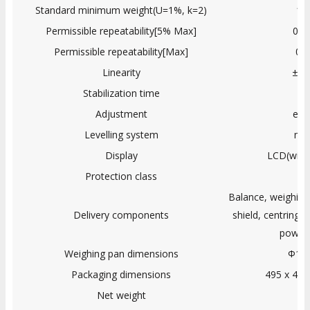
Standard minimum weight(U=1%, k=2)
12
Permissible repeatability[5% Max]
0.0
Permissible repeatability[Max]
0.
Linearity
±0.
Stabilization time
2
Adjustment
ext
Levelling system
ma
Display
LCD(with 
Protection class
IP
Balance, weighing
Delivery components
shield, centring 
power 
Weighing pan dimensions
Φ10
Packaging dimensions
495 x 40
Net weight
7.