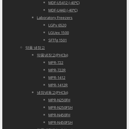
MDF-U5412 (-40℃)
MDF-U443 (-40℃)
Laboratory Freezers
LGPv 6520
LGUex 1500
SFTfg 1501
약품 냉장고
약품냉장고(PHCbi)
MPR-722
MPR-722R
MPR-1412
MPR-1412R
냉장냉동고(PHCbi)
MPR-N250FH
MPR-N250FSH
MPR-N450FH
MPR-N450FSH