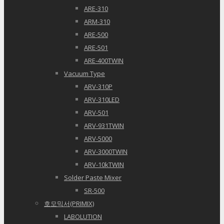
ARE-310
ARM-310
ARE-500
ARE-501
ARE-400TWIN
Vacuum Type
ARV-310P
ARV-310LED
ARV-501
ARV-931TWIN
ARV-5000
ARV-3000TWIN
ARV-10kTWIN
Solder Paste Mixer
SR-500
호모믹서(PRIMIX)
LABOLUTION