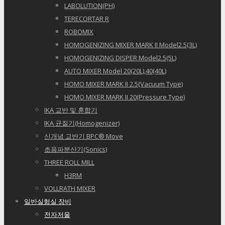
LABOLUTION(PH)
TERECORTAR R
ROBOMIX
HOMOGENIZING MIXER MARK II Model2.5(3L)
HOMOGENIZING DISPER Model2.5(5L)
AUTO MIXER Model 20(20L),40(40L)
HOMO MIXER MARK II 2.5(Vacuum Type)
HOMO MIXER MARK II 20(Pressure Type)
IKA 교반 및 혼합기
IKA 균질기(Homogenizer)
신개념 교반기 BPC® Move
초음파분산기(Sonics)
THREE ROLL MILL
H3RM
VOLLRATH MIXER
일반실험실 장비
전자저울