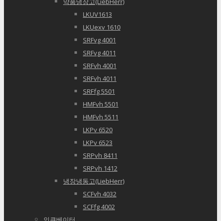
약품냉장고(LiebHerr)
LKUV1613
LKUexv 1610
SRFvg 4001
SRFvg 4011
SRFvh 4001
SRFvh 4011
SRFfg 5501
HMFvh 5501
HMFvh 5511
LKPv 6520
LKPv 6523
SRPvh 8411
SRPvh 1412
냉장냉동고(LiebHerr)
SCFvh 4032
SCFfg 4002
인큐베이터